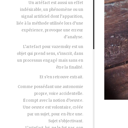
Un artéfact est aussi un effet
indésirable, un phénomène ou un
signal artificiel dont l’apparition,
liée à la méthode utilisée lors d’une
expérience, provoque une erreur
d’analyse.
L’artefact pour vazemsky est un
objet qui prend sens, s’inscrit, dans
un processus engagé mais sans en
être la finalité.
Et s’en retrouve extrait.
Comme possédant une autonomie
propre, voire accidentelle.
Il rompt avec la notion d’oeuvre.
Une oeuvre est volontaire, créée
par un sujet, pour en être une.
Sujet s’objectivant.
L’artefact, lui, ne le fut pas, son