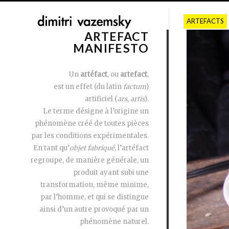
ARTEFACTS
ARTEFACT
MANIFESTO
Un
artéfact
, ou
artefact
,
est un effet (du latin
factum
)
artificiel (
ars, artis
).
Le terme désigne à l’origine un
phénomène créé de toutes pièces
par les conditions expérimentales.
En tant qu’
objet fabriqué
, l’artéfact
regroupe, de manière générale, un
produit ayant subi une
transformation, même minime,
par l’homme, et qui se distingue
ainsi d’un autre provoqué par un
phénomène naturel.