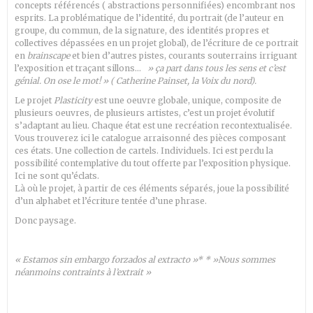
concepts référencés ( abstractions personnifiées) encombrant nos
esprits. La problématique de l’identité, du portrait (de l’auteur en
groupe, du commun, de la signature, des identités propres et
collectives dépassées en un projet global), de l’écriture de ce portrait
en
brainscape
et bien d’autres pistes, courants souterrains irriguant
l’exposition et traçant sillons…
» ça part dans tous les sens et c’est
génial. On ose le mot! » ( Catherine Painset, la Voix du nord).
Le projet
Plasticity
est une oeuvre globale, unique, composite de
plusieurs oeuvres, de plusieurs artistes, c’est un projet évolutif
s’adaptant au lieu. Chaque état est une recréation recontextualisée.
Vous trouverez ici le catalogue arraisonné des pièces composant
ces états. Une collection de cartels. Individuels. Ici est perdu la
possibilité contemplative du tout offerte par l’exposition physique.
Ici ne sont qu’éclats.
Là où le projet, à partir de ces éléments séparés, joue la possibilité
d’un alphabet et l’écriture tentée d’une phrase.
Donc paysage.
« Estamos sin embargo forzados al extracto »* * »Nous sommes
néanmoins contraints à l’extrait »