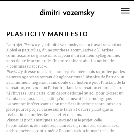
PLASTICITY MANIFESTO
Le projet
Plasticity
c/o dimitri vazemsky est un travail se voulant
global et particulier, d’une synthèse accumulative où l’artiste
commissaire se glisse dans la peau d’un curateur syllogomane,
sans doute le premier de l’histoire initiant ainsi la notion de
« commissariat brut ».
Plasticity
dresse une carte, non représentée mais signifiée par les
oeuvres agencées tentant d’englober toute l’histoire de l’art en un
seul moment, négation sans doute de l’histoire pour l’instant de la
sensation, convoquant l’histoire dans la sensation et non ailleurs,
ni l’inverse. Une carte, d’un dépot ordonné au sol, pour (p)oser un
éventail de possibles plutôt qu’une linéarité chronologique.
La taxinomie s’écrivant selon une classification propre, mise en
place pour le projet, basée sur le faire à l’oeuvre plutôt que la
réalisation planifiée. Sens et effet de sens.
Plusieurs problématiques sous-tendent le projet: celle
l’accumulation, de matières, naturelles, premières, détournées,
anthropocènes, confrontée à l’accumulation immatérielle de