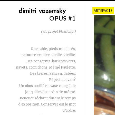
ARTEFACTS
OPUS #1
( du projet Plasticity )
Une table, pieds moulurés,
peinture écaillée. Vieille. Vieillie.
Des conserves, haricots verts,
navets, cornichons. Mémé Paulette.
Des bières, Pélican, datées.
Pépé, tu buvais?
Un obus rouillé en vase chargé de
jonquilles du jardin de mémé.
Bouquet séchant durant le temps
d’exposition. Conserver est le mot
d’ordre.