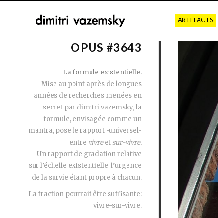
ARTEFACTS
OPUS #3643
La formule existentielle.
Mise au point après de longues
années de recherches menées en
secret par dimitri vazemsky, la
formule, envisagée comme un
mantra, pose le rapport -universel-
entre
vivre
et
sur-vivre.
Un rapport de gradation relative
sur l’échelle existentielle: l’urgence
de la survie étant propre à chacun.
La fraction pourrait être suffisante:
vivre-sur-vivre.