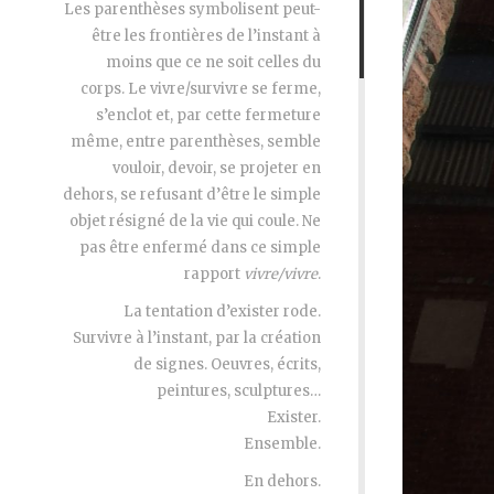
Les parenthèses symbolisent peut-
être les frontières de l’instant à
moins que ce ne soit celles du
corps. Le vivre/survivre se ferme,
s’enclot et, par cette fermeture
même, entre parenthèses, semble
vouloir, devoir, se projeter en
dehors, se refusant d’être le simple
objet résigné de la vie qui coule. Ne
pas être enfermé dans ce simple
rapport
vivre/vivre
.
La tentation d’exister rode.
Survivre à l’instant, par la création
de signes. Oeuvres, écrits,
peintures, sculptures…
Exister.
Ensemble.
En dehors.