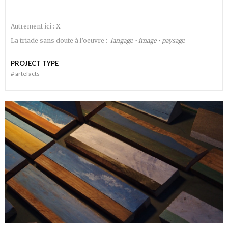
Autrement ici :
X
La triade sans doute à l’oeuvre :
langage • image • paysage
PROJECT TYPE
#
artefacts