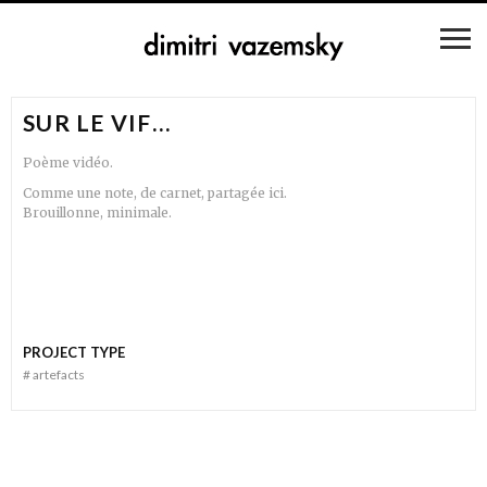
SUR LE VIF…
Poème vidéo.
Comme une note, de carnet, partagée ici.
Brouillonne, minimale.
PROJECT TYPE
#
artefacts