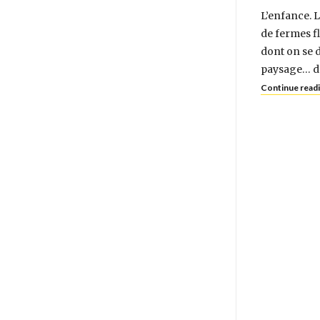
L’enfance. L
de fermes fl
dont on se 
paysage… de
Continue read